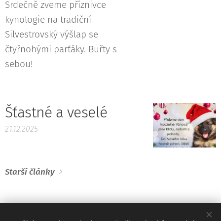
Srdečně zveme příznivce
kynologie na tradiční
Silvestrovský výšlap se
čtyřnohými parťáky. Buřty s
sebou!
Šťastné a veselé
21.12.2025
Starší články