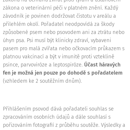
zákona o veterinární péči v platném znění. Každý
závodník je povinen dodržovat čistotu v areálu a
přilehlém okolí. Pořadatel neodpovídá za škody
způsobené psem nebo psovodem ani za ztrátu nebo
úhyn psa. Psi musí být klinicky zdraví, vybaveni
pasem pro malá zvířata nebo očkovacím průkazem s
platnou vakcinací a být v imunitě proti vzteklině
psince, parvoviróze a leptospiróze.
Účast háravých
fen je možná jen pouze po dohodě s pořadatelem
(vzhledem ke 2 soutěžním dnům).
Přihlášením psovod dává pořadateli souhlas se
zpracováním osobních údajů a dále souhlasí s
pořizováním fotografií z průběhu soutěže. Výsledky a