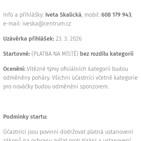
Info a přihlášky:
Iveta Skalická
, mobil:
608 179 943
,
e-mail: iveska@centrum.cz
Uzávěrka přihlášek:
23. 3. 2026
Startovné:
(PLATBA NA MÍSTĚ)
bez rozdílu kategorií
Ocenění:
Vítězné týmy oficiálních kategorií budou
odměněny poháry. Všichni účastníci včetně kategorie
pro nováčky budou odměněni sponzorem.
Podmínky startu:
Účastníci jsou povinni dodržovat platná ustanovení
zákonů na ochranu zvířat proti týrání a ustanovení