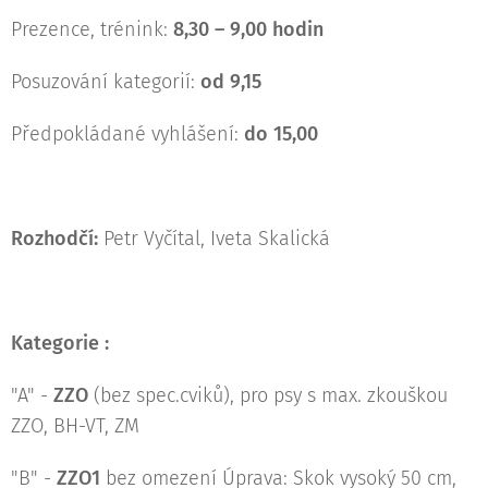
Prezence, trénink:
8,30 – 9,00 hodin
Posuzování kategorií:
od 9,15
Předpokládané vyhlášení:
do 15,00
Rozhodčí:
Petr Vyčítal, Iveta Skalická
Kategorie :
"A" -
ZZO
(bez spec.cviků), pro psy s max. zkouškou
ZZO, BH-VT, ZM
"B" -
ZZO1
bez omezení Úprava: Skok vysoký 50 cm,