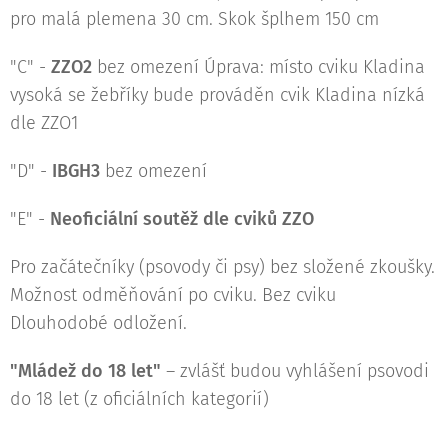
pro malá plemena 30 cm. Skok šplhem 150 cm
"C" -
ZZO2
bez omezení Úprava: místo cviku Kladina
vysoká se žebříky bude prováděn cvik Kladina nízká
dle ZZO1
"D" -
IBGH3
bez omezení
"E" -
Neoficiální soutěž dle cviků ZZO
Pro začátečníky (psovody či psy) bez složené zkoušky.
Možnost odměňování po cviku. Bez cviku
Dlouhodobé odložení.
"Mládež do 18 let"
– zvlášť budou vyhlášení psovodi
do 18 let (z oficiálních kategorií)