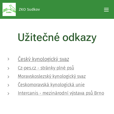
ZKO Sudkov
Užitečné odkazy
Český kynologický svaz
Cz-pes.cz - stránky plné psů
Moravskoslezský kynologický svaz
Českomoravská kynologická unie
Intercanis - mezinárodní výstava psů Brno