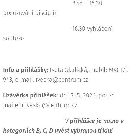
8,45 – 15,30
posuzování disciplín
16,30 vyhlášení
soutěže
Info a přihlášky:
Iveta Skalická, mobil: 608 179
943, e-mail: iveska@centrum.cz
Uzávěrka přihlášek:
do 17. 5. 2026, pouze
mailem iveska@centrum.cz
V přihlášce je nutno v
kategoriích B, C, D uvést vybranou třídu!