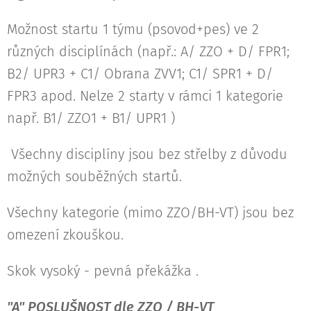
Možnost startu 1 týmu (psovod+pes) ve 2
různých disciplínách (např.: A/ ZZO + D/ FPR1;
B2/ UPR3 + C1/ Obrana ZVV1; C1/ SPR1 + D/
FPR3 apod. Nelze 2 starty v rámci 1 kategorie
např. B1/ ZZO1 + B1/ UPR1 )
Všechny disciplíny jsou bez střelby z důvodu
možných souběžných startů.
Všechny kategorie (mimo ZZO/BH-VT) jsou bez
omezení zkouškou.
Skok vysoký - pevná překážka .
"A" POSLUŠNOST dle ZZO / BH-VT