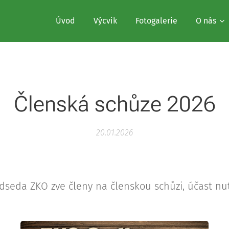
Úvod
Výcvik
Fotogalerie
O nás
Členská schůze 2026
20.01.2026
dseda ZKO zve členy na členskou schůzi, účast nu