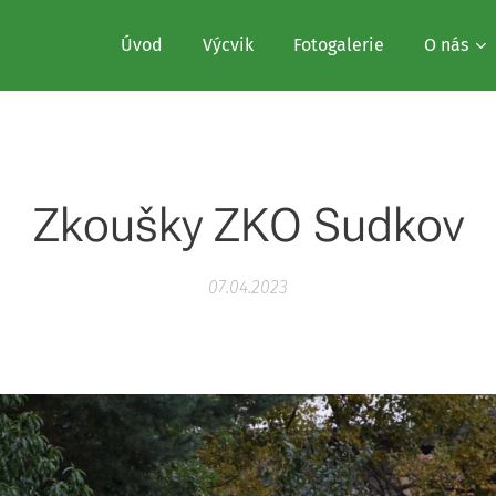
Úvod
Výcvik
Fotogalerie
O nás
Zkoušky ZKO Sudkov
07.04.2023