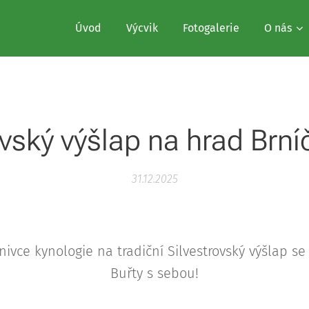
Úvod
Výcvik
Fotogalerie
O nás
ovský výšlap na hrad Brn
31.12.2025
ivce kynologie na tradiční Silvestrovský výšlap se
Buřty s sebou!