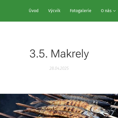
Úvod
Výcvik
Fotogalerie
O nás
3.5. Makrely
28.04.2025