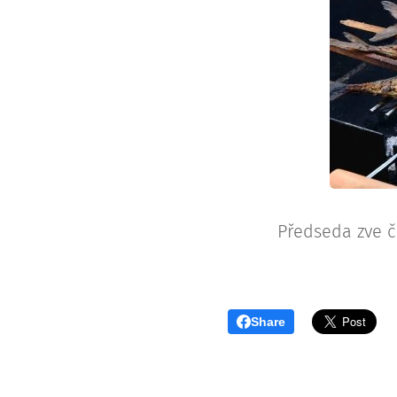
Předseda zve č
Share