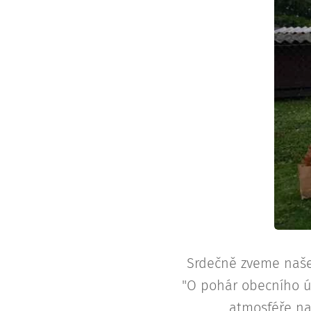
Srdečně zveme naše 
"O pohár obecního ú
atmosféře na