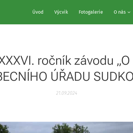
Úvod
Výcvik
Fotogalerie
O nás
- XXXVI. ročník závodu „
BECNÍHO ÚŘADU SUDKO
21.09.2024