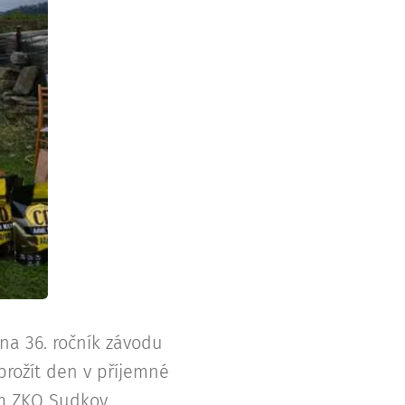
na 36. ročník závodu
rožít den v příjemné
ým ZKO Sudkov