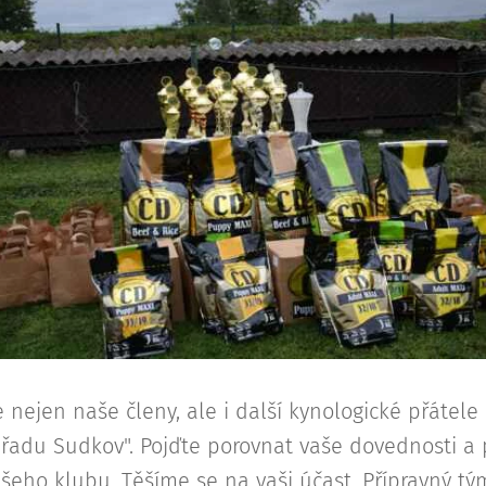
nejen naše členy, ale i další kynologické přátele 
řadu Sudkov". Pojďte porovnat vaše dovednosti a p
šeho klubu. Těšíme se na vaši účast. Přípravný t