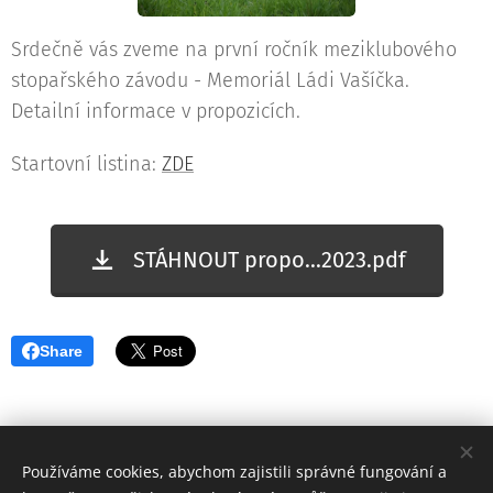
Srdečně vás zveme na první ročník meziklubového
stopařského závodu - Memoriál Ládi Vašíčka.
Detailní informace v propozicích.
Startovní listina:
ZDE
STÁHNOUT propo...2023.pdf
Share
Používáme cookies, abychom zajistili správné fungování a